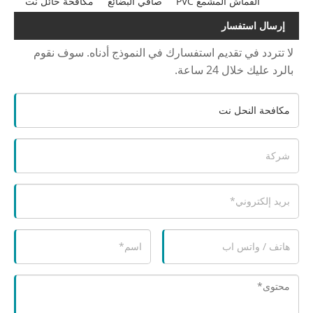
ع PVC
صافي البضائع
مكافحة حائل نت
م استفسارك في النموذج أدناه. سوف نقوم