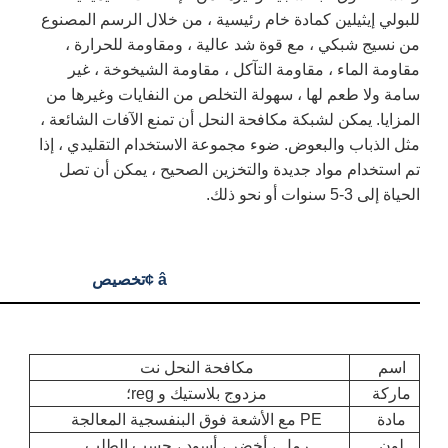
ادة خام رئيسية ، من خلال الرسم المصنوع
ع قوة شد عالية ، ومقاومة للحرارة ،
اومة التآكل ، مقاومة الشيخوخة ، غير
 ، سهولة التخلص من النفايات وغيرها من
كة مكافحة النحل أن تمنع الآفات الشائعة ،
ض. ضوء مجموعة الاستخدام التقليدي ، إذا
جديدة والتخزين الصحيح ، يمكن أن تصل
â ¢
تخصيص
مكافحة النحل نت
مزدوج بلاستيك و reg؛
جية المعالجة
مل ، أخضر ، أسود ، حسب الطلب