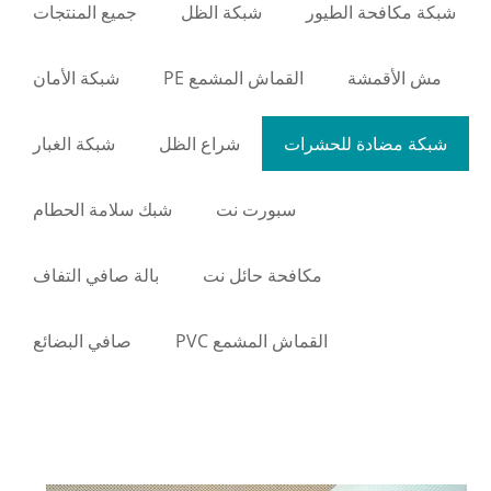
يور
شبكة الظل
جميع المنتجات
القماش المشمع PE
شبكة الأمان
حشرات
شراع الظل
شبكة الغبار
سبورت نت
شبك سلامة الحطام
مكافحة حائل نت
بالة صافي التفاف
القماش المشمع PVC
صافي البضائع