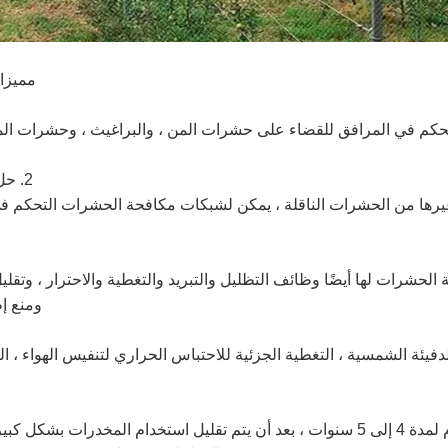
مميزا
2. حل مشكلة الوقاية من الأمراض الفيروسية ومكافحتها
لال منع حشرات المن ، و Bemisia tabaci وغيرها من الحشرات الناقلة ، يمكن لشبكات مكافحة
حشرات لها أيضًا وظائف التظليل والتبريد والتغطية والاحترار ، وتقليل
ومنع إط
لدفيئة الشمسية ، التغطية الجزئية للاحتباس الحراري لتنفيس الهواء ، ال
يمكن استخدام شبكة مكافحة الحشرات بشكل عام لمدة 4 إلى 5 سنوات ، بعد أن يتم تقليل است