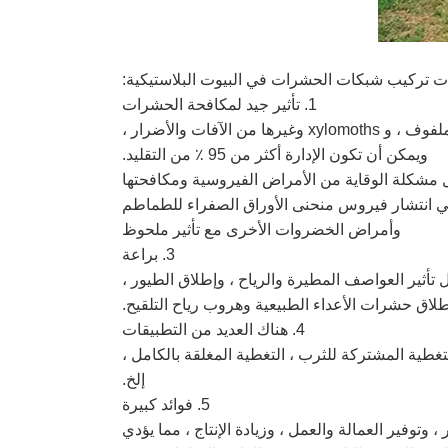
ت تركيب شبكات الحشرات في البيوت البلاستيكية:
1. تأثير جيد لمكافحة الحشرات
الدفيئة المغطاة بشبكة مكافحة الحشرات يمكنها التحكم في المرافق للقضاء على حشرات المن ، والبراغيث ، وحشرات الملفوف ، و xylomoths وغيرها من الآفات والأضرار ،
ويمكن أن تكون الإدارة أكثر من 95 ٪ من التقليد.
 الحشرات التحكم في انتشار فيروس منحنى الأوراق الصفراء للطماطم
وأمراض الخضروات الأخرى مع تأثير ملحوظ
3. براعة
 تأثير العواصف المطيرة والرياح ، وإطلاق الطيور ،
لاق حشرات الأعداء الطبيعية وهروب رياح التلقيح.
4. هناك العديد من التطبيقات
تغطية المشتركة للثرب ، التغطية المغلقة بالكامل ،
إلخ.
5. فوائد كبيرة
خدام المخدرات بشكل كبير ، وتوفير العمالة والعمل ، وزيادة الإنتاج ، مما يؤدي