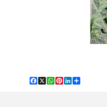
Facebook
WhatsApp
X
Pinterest
LinkedIn
Share