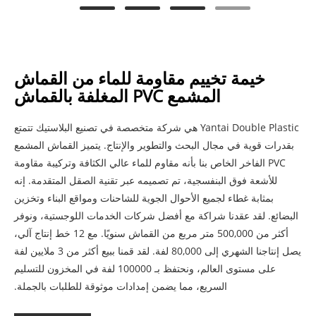
خيمة تخييم مقاومة للماء من القماش
المشمع PVC المغلفة بالقماش
Yantai Double Plastic هي شركة متخصصة في تصنيع البلاستيك تتمتع
بقدرات قوية في مجال البحث والتطوير والإنتاج. يتميز القماش المشمع
PVC الفاخر الخاص بنا بأنه مقاوم للماء عالي الكثافة وتركيبة مقاومة
للأشعة فوق البنفسجية، تم تصميمه عبر تقنية الصقل المتقدمة. إنه
بمثابة غطاء لجميع الأحوال الجوية للشاحنات ومواقع البناء وتخزين
البضائع. لقد عقدنا شراكة مع أفضل شركات الخدمات اللوجستية، ونوفر
أكثر من 500,000 متر مربع من القماش سنويًا. مع 12 خط إنتاج آلي،
يصل إنتاجنا الشهري إلى 80,000 لفة. لقد قمنا ببيع أكثر من 3 ملايين لفة
على مستوى العالم، ونحتفظ بـ 100000 لفة في المخزون للتسليم
السريع، مما يضمن إمدادات موثوقة للطلبات بالجملة.