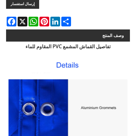
إرسال استفسار
acebook
WhatsApp
X
Pinterest
LinkedIn
Share
وصف المنتج
تفاصيل القماش المشمع PVC المقاوم للماء