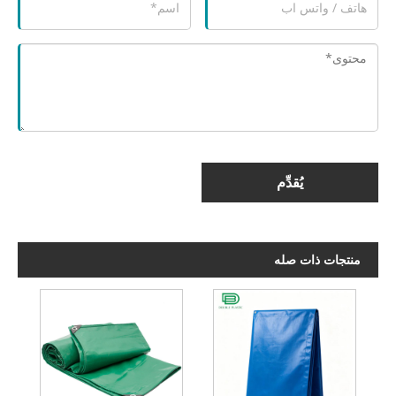
يُقدِّم
منتجات ذات صله