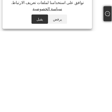
توافق على استخدامنا لملفات تعريف الارتباط.
سياسة الخصوصية
يرفض
يقبل
+86-535-6726098
Laura@ytdouble.com