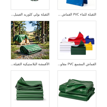
الثقيلة للماء PVC القماش المشمع عززت الأقمشة البلاستيكية المقاومة للأشعة فوق البنفسجية
الثقيلة بولي كلوريد الفينيل القماش المشمع غير نافذ للمطر البناء في الهواء الطلق غطاء من البلاستيك منشأة
القماش المشمع PVC مقاوم للماء
الأقمشة البلاستيكية الثقيلة مقاومة للماء للاهتراء القماش المشمع