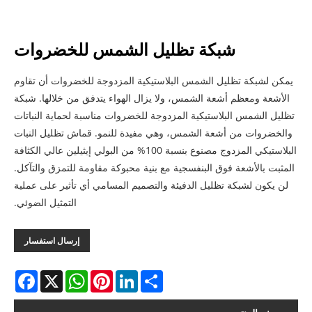
شبكة تظليل الشمس للخضروات
يمكن لشبكة تظليل الشمس البلاستيكية المزدوجة للخضروات أن تقاوم
الأشعة ومعظم أشعة الشمس، ولا يزال الهواء يتدفق من خلالها. شبكة
تظليل الشمس البلاستيكية المزدوجة للخضروات مناسبة لحماية النباتات
والخضروات من أشعة الشمس، وهي مفيدة للنمو. قماش تظليل النبات
البلاستيكي المزدوج مصنوع بنسبة 100% من البولي إيثيلين عالي الكثافة
المثبت بالأشعة فوق البنفسجية مع بنية محبوكة مقاومة للتمزق والتآكل.
لن يكون لشبكة تظليل الدفيئة والتصميم المسامي أي تأثير على عملية
التمثيل الضوئي.
إرسال استفسار
acebook
WhatsApp
X
Pinterest
LinkedIn
Share