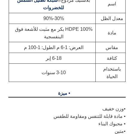
بلاستيك مزدوج®
شبكة تظليل الشمس
اسم
للخضروات
معدل الظل
30%-90%
100% HDPE بكر مع مثبت للأشعة فوق
مادة
البنفسجية
مقاس
العرض: 1-6 م الطول: 1-100 م
كثافة
6-18 إبر
باستخدام
3-10 سنوات
الحياة
• ميزة
•وزن خفيف
• مادة قابلة للتنفس ومقاومة للطقس
• محبوك البناء
•متين