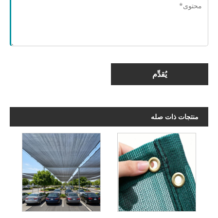
يُقدِّم
منتجات ذات صله