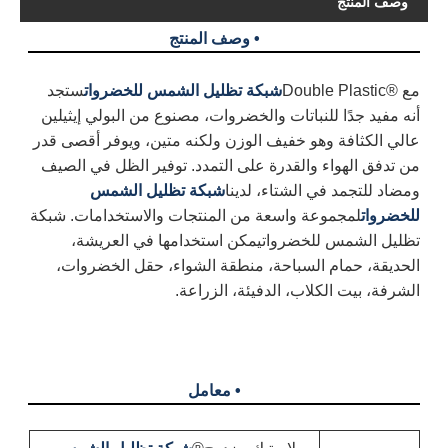
وصف المنتج
• وصف المنتج
مع ®Double Plastic
شبكة تظليل الشمس للخضروات
ستجد
أنه مفيد جدًا للنباتات والخضروات، مصنوع من البولي إيثيلين
عالي الكثافة وهو خفيف الوزن ولكنه متين، ويوفر أقصى قدر
من تدفق الهواء والقدرة على التمدد. توفير الظل في الصيف
ومضاد للتجمد في الشتاء، لدينا
شبكة تظليل الشمس
للخضروات
لمجموعة واسعة من المنتجات والاستخدامات. شبكة
تظليل الشمس للخضروات
يمكن استخدامها في العريشة،
الحديقة، حمام السباحة، منطقة الشواء، حقل الخضروات،
الشرفة، بيت الكلاب، الدفيئة، الزراعة.
• معامل