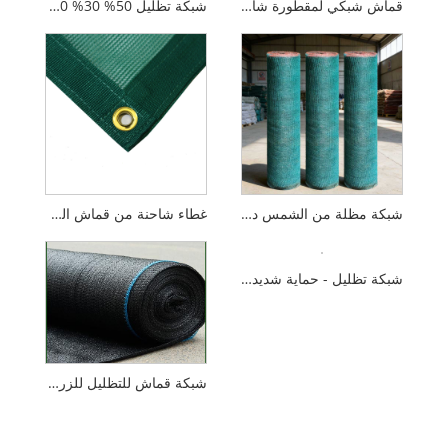
قماش شبكي لمقطورة شاحنة أسود معالج بالأشعة فوق البنفسجية مظلة جانبية قابلة للسحب شاشة الخصوصية قماش شبكي للشرفة
شبكة تظليل 50% 30% 40% بولي إيثيلين معاد تدويره أخضر أبيض أسود شبكات تظليل الشمس
شبكة مظلة من الشمس دفيئة زراعية، مشتل حديقة، قماش للتظليل، شبكة تظليل
غطاء شاحنة من قماش القنب الشبكي HDPE مظلة خارجية مقاومة للرياح مع حلقات لوقوف السيارات في بركة السمك
شبكة تظليل - حماية شديدة التحمل للأشعة فوق البنفسجية للحديقة
شبكة قماش للتظليل للزراعة