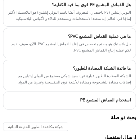
هل القماش المشمع PE قوي بما فيه الكفاية؟
الطقس. عادةً ما يحتاج تركيب شراع المظلة إلى التثبيت على هيكل داعم، مثل
الجدار أو العمود أو الدعامة.
البولي إيثيلين (PE باختصار، المعروف أيضًا باسم البولي إيثيلين) هو البلاستيك الأكثر
إنتاجًا في العالم. إنه متعدد الاستخدامات ويستخدم للدلاء والأكياس البلاستيكية
وأكياس الفريزر وصناديق الزجاجات والسلال وصناديق القمامة - وكذلك للخيام.
الأنابيب وعزل الكابلات مصنوعة أيضًا من PE. ينتمي البولي إيثيلين إلى عائلة
ما هي عملية القماش المشمع PVC؟
البلاستيك من اللدائن الحرارية (البلاستيك = طيع)، والتي تصبح أكثر ليونة وأكثر
ليونة كلما تم تسخينها. ومع ذلك، عند الاتصال بالمواد الكيميائية، يكون البولي
دبل بلاستيك هو مصنع متخصص في إنتاج القماش المشمع PVC. الآن، سوف نقدم
إيثيلين مقاومًا للغاية: المادة مقاومة للمحاليل الملحية والقلويات والأحماض غير
لكم عملية إنتاج القماش المشمع PVC.
العضوية. يتم الحصول على البولي إيثيلين من خلال بلمرة الإيثين، وهي مادة غازية
تنتج عن المعالجة البتروكيماوية للنفط الخام. بشكل أساسي، يتم التمييز بين نوعين
ما فائدة الشبكة المضادة للطيور؟
من PE: LDPE القابل للتمدد (LD = منخفض الكثافة)، والذي يستخدم لصنع الأكياس
البلاستيكية والأفلام، على سبيل المثال، وHDPE الأكثر استقرارًا (HD = عالي
الشبكة المضادة للطيور عبارة عن نسيج شبكي مصنوع من البولي إيثيلين مع
الكثافة)، والذي يستخدم لصنع الأنابيب، من بين أشياء أخرى.
إضافات مضادة للشيخوخة ومضادة للأشعة فوق البنفسجية وغيرها من المواد
الكيميائية كمواد خام رئيسية. تتميز بخصائص قوة الشد العالية، ومقاومة الحرارة،
ومقاومة الماء، ومقاومة التآكل، ومقاومة الشيخوخة، وغير سامة ولا طعم لها،
استخدام القماش المشمع PE
وسهولة التخلص من النفايات.
بحث ذو صلة
شبكة مكافحة الطيور للحديقة النباتية
إرسال استفسار