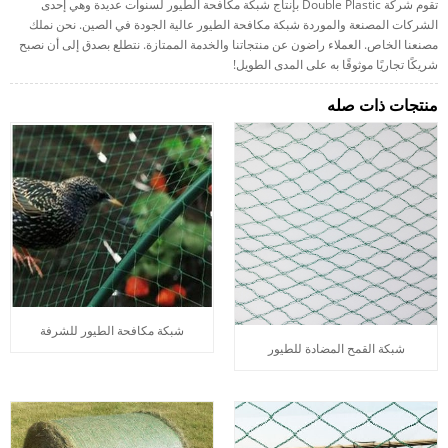
تقوم شركة Double Plastic بإنتاج شبكة مكافحة الطيور لسنوات عديدة وهي إحدى
الشركات المصنعة والموردة شبكة مكافحة الطيور عالية الجودة في الصين. نحن نملك
مصنعنا الخاص. العملاء راضون عن منتجاتنا والخدمة الممتازة. نتطلع بصدق إلى أن نصبح
شريكًا تجاريًا موثوقًا به على المدى الطويل!
منتجات ذات صله
شبكة مكافحة الطيور للشرفة
شبكة القمح المضادة للطيور