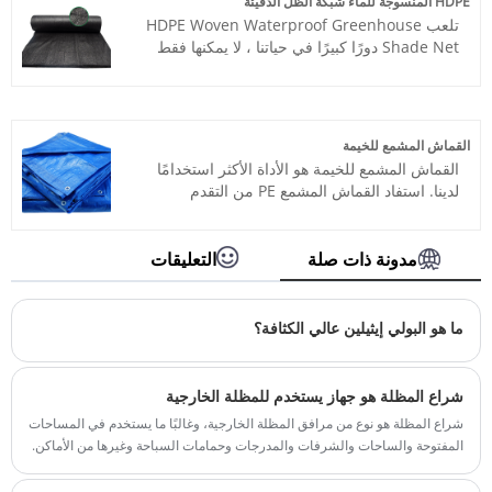
HDPE المنسوجة للماء شبكة الظل الدفيئة
واليابان وكوريا والبرازيل وأستراليا وأوغندا
تلعب HDPE Woven Waterproof Greenhouse
وباكستان والهند وغيرها. وسنسعى دائمًا لنقدم لك
Shade Net دورًا كبيرًا في حياتنا ، لا يمكنها فقط
أفضل الأسعار. نحن نتطلع إلى أن نصبح شريكك
مساعدتنا في تحسين معدل خط العمل ، ولكن
التجاري على المدى الطويل.
يمكنها أيضًا تحسين إنتاج الخضروات.
القماش المشمع للخيمة
القماش المشمع للخيمة هو الأداة الأكثر استخدامًا
لدينا. استفاد القماش المشمع PE من التقدم
التكنولوجي في الصناعات الكيميائية والصناعات
النسيجية. يتم استخدام القماش المشمع للخيام
على نطاق واسع في المنازل والحدائق ، وجولات
مدونة ذات صلة
التعليقات
التخييم ، والبناء ، وتغطية العناصر الأخرى ، وما إلى
ذلك. وهي تأتي في العديد من الأنواع والألوان
المختلفة.
ما هو البولي إيثيلين عالي الكثافة؟
شراع المظلة هو جهاز يستخدم للمظلة الخارجية
شراع المظلة هو نوع من مرافق المظلة الخارجية، وغالبًا ما يستخدم في المساحات
المفتوحة والساحات والشرفات والمدرجات وحمامات السباحة وغيرها من الأماكن.
وهي مصنوعة من مادة ناعمة مقاومة للماء، مثل البولي إيثيلين عالي الكثافة
(HDPE) أو كلوريد البولي فينيل (PVC)، والتي تتمتع ببعض المرونة ومقاومة