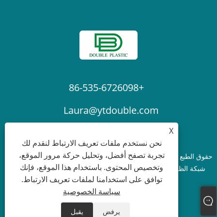
+86-535-6726098
Laura@ytdouble.com
X
نحن نستخدم ملفات تعريف الارتباط لنقدم لك
تجربة تصفح أفضل، وتحليل حركة مرور الموقع،
حقوق الطبع والنشر © 2022 Yantai Double Plastic Industry Co.,Ltd. -
وتخصيص المحتوى. باستخدام هذا الموقع، فإنك
شبكة الظل، القماش المشمع PE، شبكة أمان السقالات - جميع الحقوق
توافق على استخدامنا لملفات تعريف الارتباط.
محفوظة.
سياسة الخصوصية
Links
Sitemap
RSS
XML
سياسة الخصوصية
يرفض
يقبل