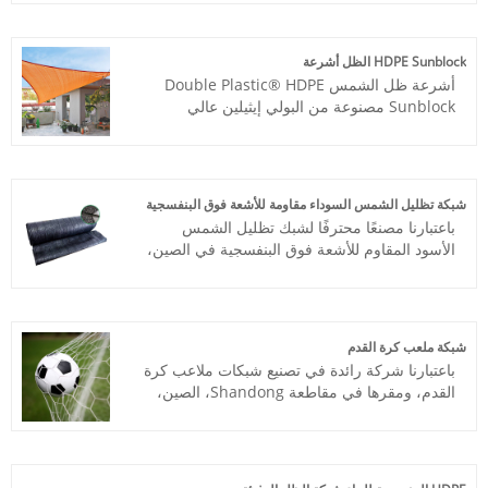
يمكن أن يقلل قماش تظليل الفناء أيضًا من درجة
الحرارة الداخلية. والمظهر بسيط وسخي ، ولكنه
أيضًا منظر طبيعي جيد.
HDPE Sunblock الظل أشرعة
أشرعة ظل الشمس Double Plastic® HDPE
Sunblock مصنوعة من البولي إيثيلين عالي
الكثافة المقاوم للأشعة فوق البنفسجية (HDPE).
يمكن لـ HDPE Sunblock Shade Sails حجب ما
يصل إلى 95٪ من الأشعة فوق البنفسجية وحماية
أطفالك وزهورك ونباتاتك وسياراتك من أشعة
شبكة تظليل الشمس السوداء مقاومة للأشعة فوق البنفسجية
الشمس.
باعتبارنا مصنعًا محترفًا لشبك تظليل الشمس
الأسود المقاوم للأشعة فوق البنفسجية في الصين،
فقد تخصصنا Double Plastic® في إنتاج وتجارة
شبكات الظل لمدة 8 سنوات. نحن نملك عملية
الإنتاج الرائدة مع المعدات المتطورة. سيكون لديك
بالتأكيد منتجات مخصصة بسعر المصنع المباشر.
شبكة ملعب كرة القدم
ونحن نتطلع إلى التعاون معكم قريبا.
باعتبارنا شركة رائدة في تصنيع شبكات ملاعب كرة
القدم، ومقرها في مقاطعة Shandong، الصين،
فإننا نبذل قصارى جهدنا لتقديم منتجات عالية
الجودة. مع 8 سنوات من الخبرة في الإنتاج، تم
تصدير الشبكات الميدانية الرياضية إلى أكثر من 40
دولة ومنطقة، مثل الولايات المتحدة وكندا وروسيا